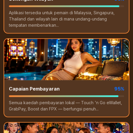
Aplikasi tersedia untuk pemain di Malaysia, Singapura,
Thailand dan wilayah lain di mana undang-undang
tempatan membenarkan...
Capaian Pembayaran
95%
Semua kaedah pembayaran lokal — Touch 'n Go eWallet,
GrabPay, Boost dan FPX — berfungsi penuh...