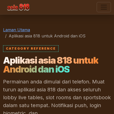
asia 818
Laman Utama
Aplikasi asia 818 untuk Android dan iOS
CATEGORY REFERENCE
Aplikasi asia 818 untuk
Android dan iOS
Permainan anda dimulai dari telefon. Muat
turun aplikasi asia 818 dan akses seluruh
lobby live tables, slot rooms dan sportsbook
dalam satu tempat. Notifikasi push, login
biometric, dan...