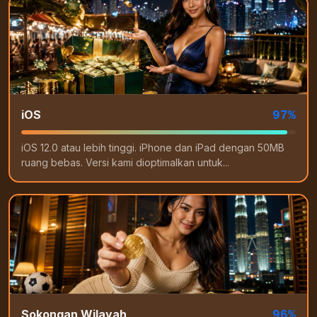
iOS
97%
iOS 12.0 atau lebih tinggi. iPhone dan iPad dengan 50MB
ruang bebas. Versi kami dioptimalkan untuk...
Sokongan Wilayah
96%