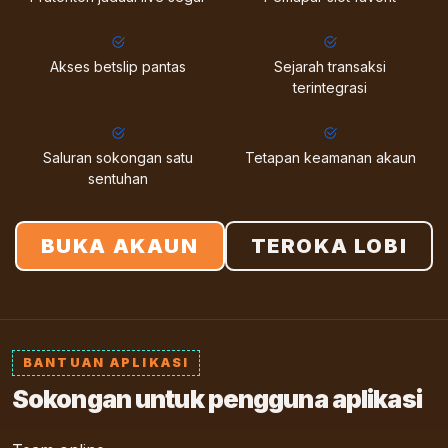
Akses betslip pantas
Sejarah transaksi
terintegrasi
Saluran sokongan satu
Tetapan keamanan akaun
sentuhan
BUKA AKAUN
TEROKA LOBI
BANTUAN APLIKASI
Sokongan untuk pengguna aplikasi