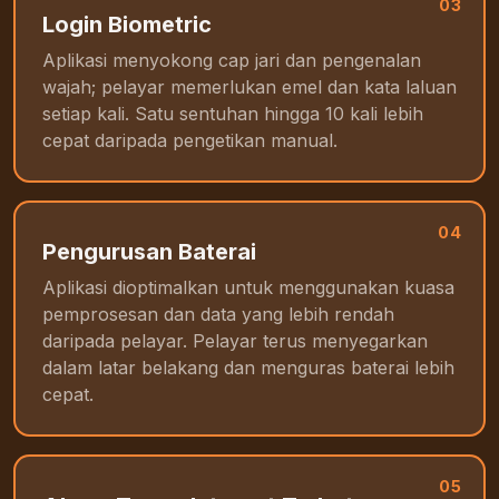
03
Login Biometric
Aplikasi menyokong cap jari dan pengenalan
wajah; pelayar memerlukan emel dan kata laluan
setiap kali. Satu sentuhan hingga 10 kali lebih
cepat daripada pengetikan manual.
04
Pengurusan Baterai
Aplikasi dioptimalkan untuk menggunakan kuasa
pemprosesan dan data yang lebih rendah
daripada pelayar. Pelayar terus menyegarkan
dalam latar belakang dan menguras baterai lebih
cepat.
05