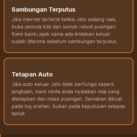
Sambungan Terputus
Jika internet terhenti ketika Jetx sedang naik,
buka semula lobi dan semak rekod pusingan.
Kami bantu jejak sama ada tindakan keluar
sudah diterima sebelum sambungan terputus.
Tetapan Auto
Jika auto keluar Jetx tidak berfungsi seperti
jangkaan, kami minta anda nyatakan nilai yang
ditetapkan dan masa pusingan. Semakan dibuat
pada log arahan, bukan pada keputusan selepas
tamat.