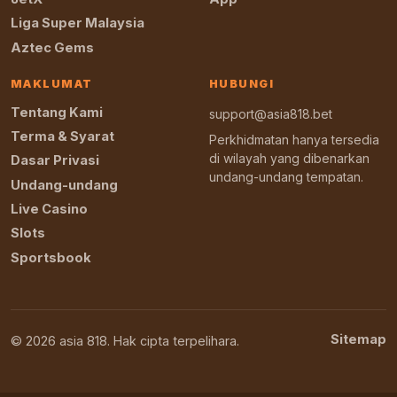
Liga Super Malaysia
Aztec Gems
MAKLUMAT
HUBUNGI
Tentang Kami
support@asia818.bet
Terma & Syarat
Perkhidmatan hanya tersedia
di wilayah yang dibenarkan
Dasar Privasi
undang-undang tempatan.
Undang-undang
Live Casino
Slots
Sportsbook
Sitemap
© 2026 asia 818. Hak cipta terpelihara.