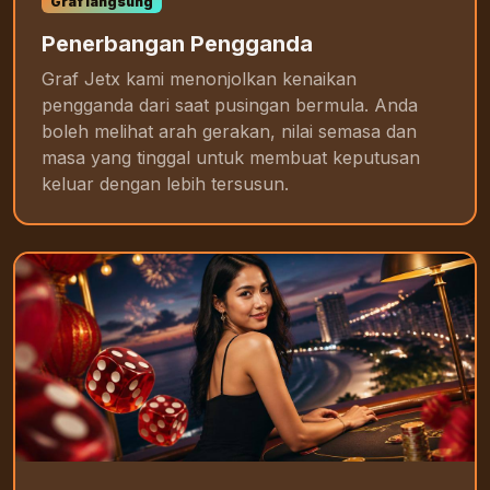
Graf langsung
Penerbangan Pengganda
Graf Jetx kami menonjolkan kenaikan
pengganda dari saat pusingan bermula. Anda
boleh melihat arah gerakan, nilai semasa dan
masa yang tinggal untuk membuat keputusan
keluar dengan lebih tersusun.