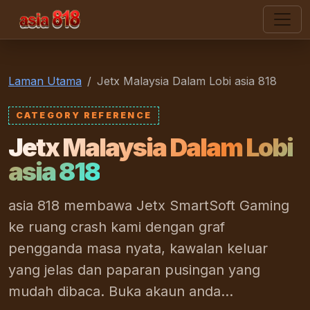
asia 818
Laman Utama
Jetx Malaysia Dalam Lobi asia 818
CATEGORY REFERENCE
Jetx Malaysia Dalam Lobi
asia 818
asia 818 membawa Jetx SmartSoft Gaming
ke ruang crash kami dengan graf
pengganda masa nyata, kawalan keluar
yang jelas dan paparan pusingan yang
mudah dibaca. Buka akaun anda...