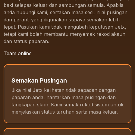
baki selepas keluar dan sambungan semula. Apabila
anda hubungi kami, sertakan masa sesi, nilai pusingan
dan peranti yang digunakan supaya semakan lebih
tepat. Pasukan kami tidak mengubah keputusan Jetx,
tetapi kami boleh membantu menyemak rekod akaun
dan status paparan.
Team online
Semakan Pusingan
Jika nilai Jetx kelihatan tidak sepadan dengan
paparan anda, hantarkan masa pusingan dan
tangkapan skrin. Kami semak rekod sistem untuk
menjelaskan status taruhan serta masa keluar.